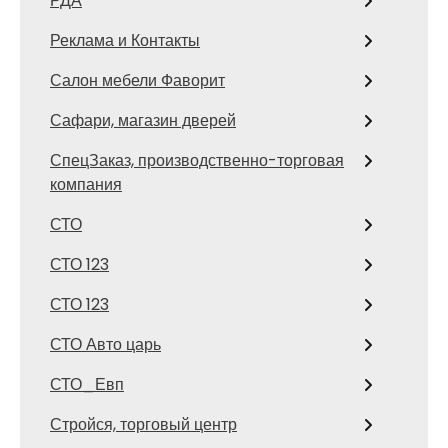
РДА
Реклама и Контакты
Салон мебели Фаворит
Сафари, магазин дверей
СпецЗаказ, производственно-торговая
компания
СТО
СТО 123
СТО 123
СТО Авто царь
СТО_Евп
Стройся, торговый центр