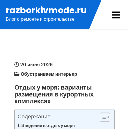
Перейти
razborkivmode.ru
к
Блог о ремонте и строительстве
содержимому
20 июня 2026
Обустраиваем интерьер
Отдых у моря: варианты
размещения в курортных
комплексах
Содержание
Введение в отдых у моря