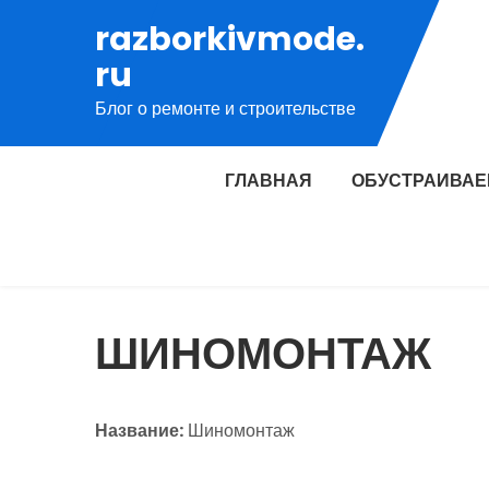
Перейти
razborkivmode.
к
ru
содержимому
Блог о ремонте и строительстве
ГЛАВНАЯ
ОБУСТРАИВАЕ
ШИНОМОНТАЖ
Название:
Шиномонтаж