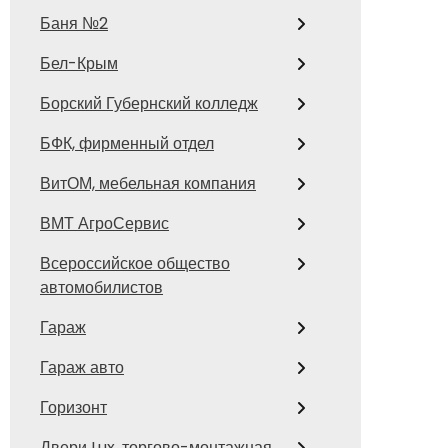
Баня №2
Бел-Крым
Борский Губернский колледж
БФК, фирменный отдел
ВитОМ, мебельная компания
ВМТ АгроСервис
Всероссийское общество
автомобилистов
Гараж
Гараж авто
Горизонт
Двери Lux, торгово-монтажная