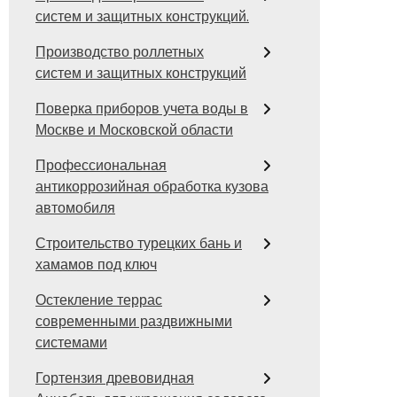
систем и защитных конструкций.
Производство роллетных
систем и защитных конструкций
Поверка приборов учета воды в
Москве и Московской области
Профессиональная
антикоррозийная обработка кузова
автомобиля
Строительство турецких бань и
хамамов под ключ
Остекление террас
современными раздвижными
системами
Гортензия древовидная