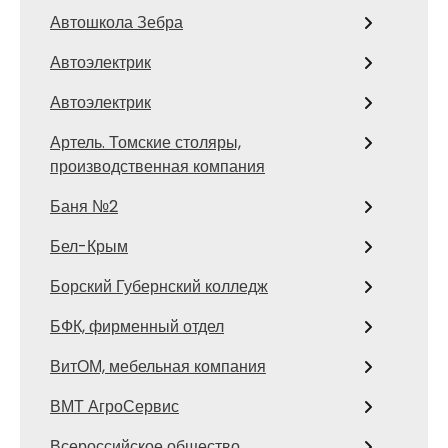
Автошкола Зебра
Автоэлектрик
Автоэлектрик
Артель. Томские столяры,
производственная компания
Баня №2
Бел-Крым
Борский Губернский колледж
БФК, фирменный отдел
ВитОМ, мебельная компания
ВМТ АгроСервис
Всероссийское общество