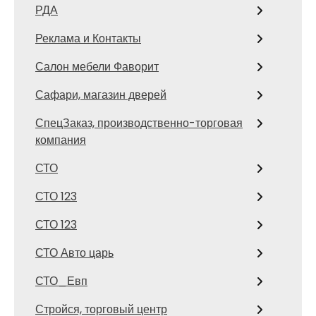
РДА
Реклама и Контакты
Салон мебели Фаворит
Сафари, магазин дверей
СпецЗаказ, производственно-торговая
компания
СТО
СТО 123
СТО 123
СТО Авто царь
СТО_Евп
Стройся, торговый центр