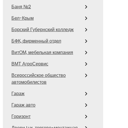
Баня №2
Бел-Крым
Борский Губернский колледж
БФК, фирменный отдел
ВитОМ, мебельная компания
ВМТ АгроСервис
Всероссийское общество
автомобилистов
Гараж
Гараж авто
Горизонт
Двери Lux, торгово-монтажная