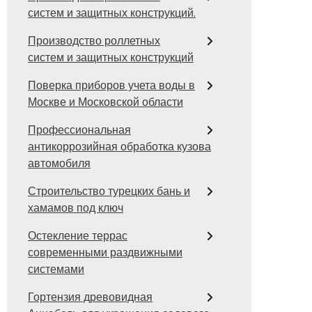
систем и защитных конструкций.
Производство роллетных
систем и защитных конструкций
Поверка приборов учета воды в
Москве и Московской области
Профессиональная
антикоррозийная обработка кузова
автомобиля
Строительство турецких бань и
хамамов под ключ
Остекление террас
современными раздвижными
системами
Гортензия древовидная