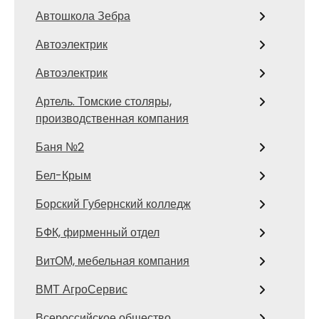
Автошкола Зебра
Автоэлектрик
Автоэлектрик
Артель. Томские столяры,
производственная компания
Баня №2
Бел-Крым
Борский Губернский колледж
БФК, фирменный отдел
ВитОМ, мебельная компания
ВМТ АгроСервис
Всероссийское общество