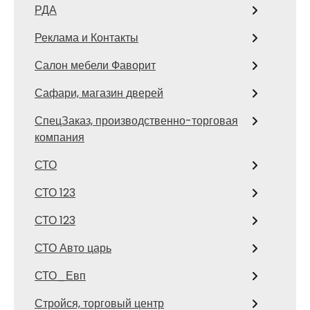
РДА
Реклама и Контакты
Салон мебели Фаворит
Сафари, магазин дверей
СпецЗаказ, производственно-торговая
компания
СТО
СТО 123
СТО 123
СТО Авто царь
СТО_Евп
Стройся, торговый центр