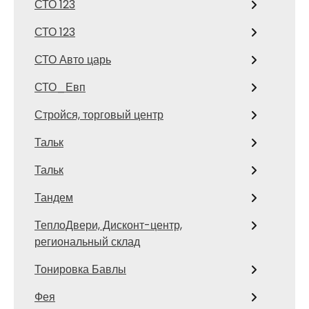
СТО 123
СТО 123
СТО Авто царь
СТО_Евп
Стройся, торговый центр
Тальк
Тальк
Тандем
ТеплоДвери, Дисконт-центр,
региональный склад
Тонировка Бавлы
Фея