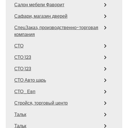
Салон мебели Фаворит
Сафари, магазин дверей
СпецЗаказ, производственно-торговая
компания
СТО
СТО 123
СТО 123
СТО Авто царь
СТО_Евп
Стройся, торговый центр
Тальк
Тальк