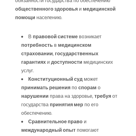
обязанности государства по обеспечению
общественного здоровья
и
медицинской
помощи
населению.
В
правовой системе
возникает
потребность
в
медицинском
страховании
‚
государственных
гарантиях
и
доступности
медицинских
услуг.
Конституционный суд
может
принимать решения
по
спорам
о
нарушении
права на здоровье‚
требуя
от
государства
принятия мер
по его
обеспечению.
Сравнительное право
и
международный опыт
помогают