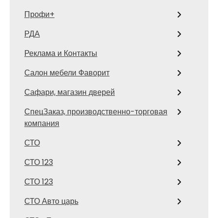
Профи+
РДА
Реклама и Контакты
Салон мебели Фаворит
Сафари, магазин дверей
СпецЗаказ, производственно-торговая
компания
СТО
СТО 123
СТО 123
СТО Авто царь