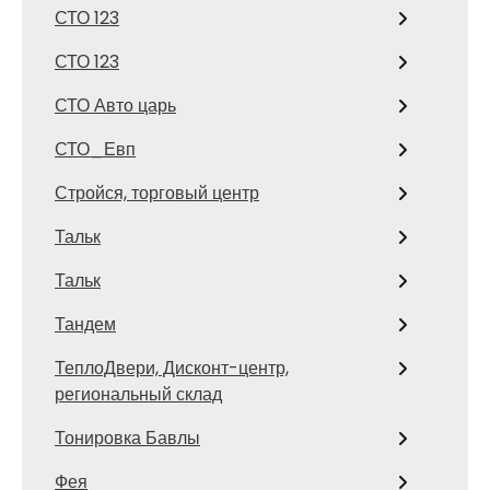
СТО 123
СТО 123
СТО Авто царь
СТО_Евп
Стройся, торговый центр
Тальк
Тальк
Тандем
ТеплоДвери, Дисконт-центр,
региональный склад
Тонировка Бавлы
Фея