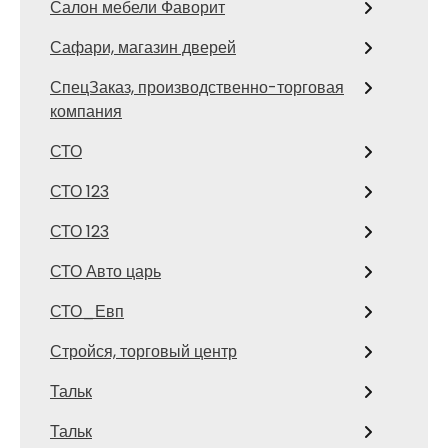
Салон мебели Фаворит
Сафари, магазин дверей
СпецЗаказ, производственно-торговая
компания
СТО
СТО 123
СТО 123
СТО Авто царь
СТО_Евп
Стройся, торговый центр
Тальк
Тальк