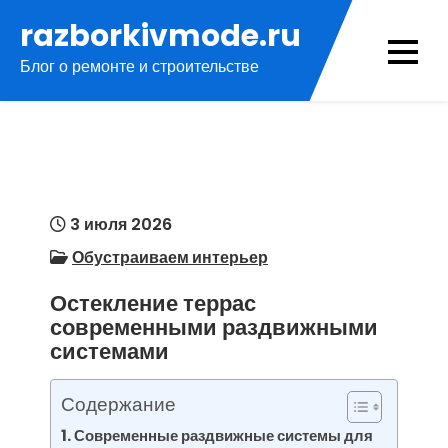
Перейти
razborkivmode.ru
к
Блог о ремонте и строительстве
содержимому
3 июля 2026
Обустраиваем интерьер
Остекление террас
современными раздвижными
системами
Содержание
Современные раздвижные системы для