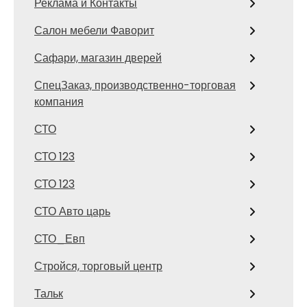
Реклама и Контакты
Салон мебели Фаворит
Сафари, магазин дверей
СпецЗаказ, производственно-торговая
компания
СТО
СТО 123
СТО 123
СТО Авто царь
СТО_Евп
Стройся, торговый центр
Тальк