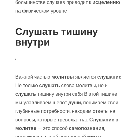
большинстве случаев приводит к
исцелению
на физическом уровне
Слушать тишину
внутри
,
Важной частью
молитвы
является
слушание
Не только
слушать
слова молитвы, но и
слушать
тишину внутри себя В этой тишине
мы улавливаем шепот
души
, понимаем свои
глубинные потребности, находим ответы на
вопросы, которые тревожат нас
Слушание
в
молитве
— это способ
самопознания
,
погружения в свой внутренний
мир
и