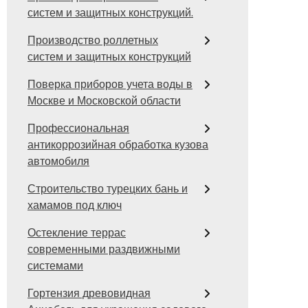
систем и защитных конструкций.
Производство роллетных
систем и защитных конструкций
Поверка приборов учета воды в
Москве и Московской области
Профессиональная
антикоррозийная обработка кузова
автомобиля
Строительство турецких бань и
хамамов под ключ
Остекление террас
современными раздвижными
системами
Гортензия древовидная