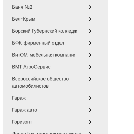
Баня №2
Бел-Крым
Борский Губернский колледж
БФК, фирменный отдел
ВитОМ, мебельная компания
ВМТ АгроСервис
Всероссийское общество
автомобилистов
Гараж
Гараж авто
Горизонт
Двери Lux, торгово-монтажная