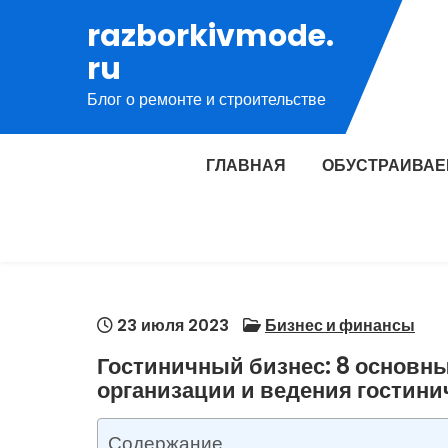
Перейти
razborkivmode.
к
ru
содержимому
Блог о ремонте и строительстве
ГЛАВНАЯ
ОБУСТРАИВАЕ
23 июля 2023
Бизнес и финансы
Гостиничный бизнес: 8 основны
организации и ведения гостини
Содержание