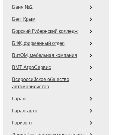
Баня №2
Бел-Крым
Борский Губернский колледж
БФК, фирменный отдел
ВитОМ, мебельная компания
ВМТ АгроСервис
Всероссийское общество
автомобилистов
Гараж
Гараж авто
Горизонт
Двери Lux, торгово-монтажная