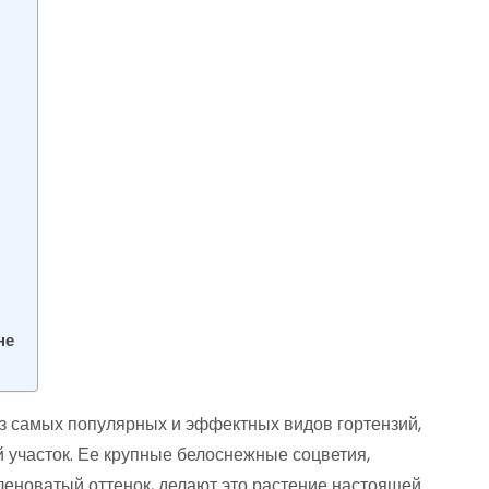
ь
не
из самых популярных и эффектных видов гортензий,
 участок. Ее крупные белоснежные соцветия,
еноватый оттенок, делают это растение настоящей