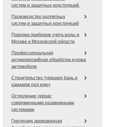
систем и защитных конструкций.
Производство роллетных
систем и защитных конструкций
Поверка приборов учета воды в
Москве и Московской области
Профессиональная
антикоррозийная обработка кузова
автомобиля
Строительство турецких бань и
хамамов под ключ
Остекление террас
современными раздвижными
системами
Гортензия древовидная