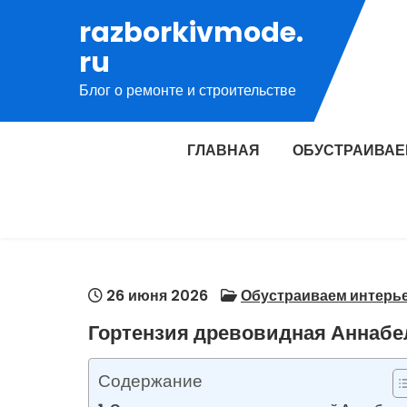
Перейти
razborkivmode.
к
ru
содержимому
Блог о ремонте и строительстве
ГЛАВНАЯ
ОБУСТРАИВАЕ
26 июня 2026
Обустраиваем интерь
Гортензия древовидная Аннабел
Содержание