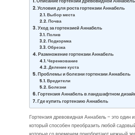
Описание гортензии древовидной Аннабел
Условия для роста гортензии Аннабель
Выбор места
Почва
Уход за гортензией Аннабель
Полив
Подкормка
Обрезка
Размножение гортензии Аннабель
Черенкование
Деление куста
Проблемы и болезни гортензии Аннабель
Вредители
Болезни
Гортензия Аннабель в ландшафтном дизай
Где купить гортензию Аннабель
Гортензия древовидная Аннабель – это один 
который способен преобразить любой садовый
которые со временем приобретают нежный зел