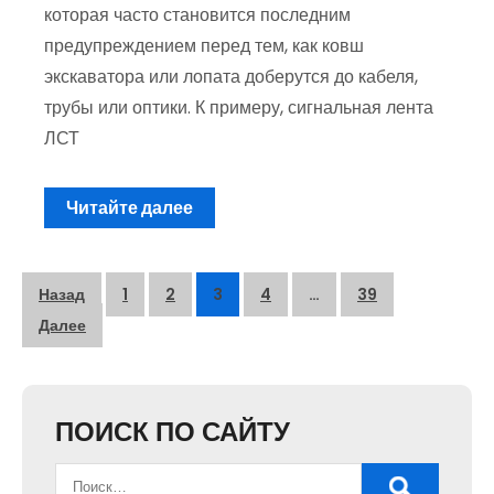
которая часто становится последним
предупреждением перед тем, как ковш
экскаватора или лопата доберутся до кабеля,
трубы или оптики. К примеру, сигнальная лента
ЛСТ
Читайте далее
Пагинация
Назад
1
2
3
4
…
39
записей
Далее
ПОИСК ПО САЙТУ