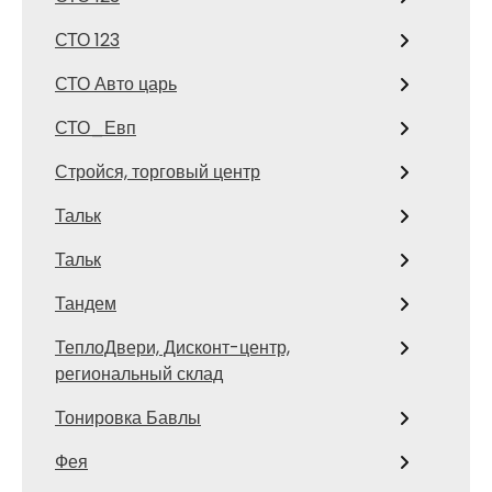
СТО 123
СТО Авто царь
СТО_Евп
Стройся, торговый центр
Тальк
Тальк
Тандем
ТеплоДвери, Дисконт-центр,
региональный склад
Тонировка Бавлы
Фея