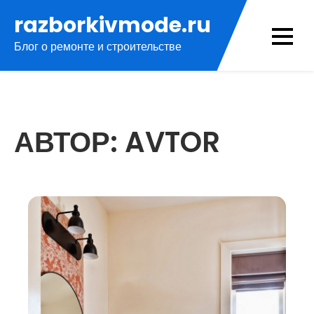
Перейти
razborkivmode.ru
к
Блог о ремонте и строительстве
содержимому
АВТОР:
AVTOR